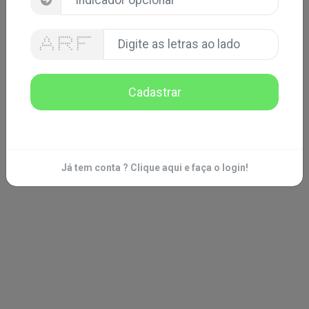
* ****** *******
* * * * *
* * * * *
* * ****** ****
***** * * *
* * * * *
* * * * *
Cadastrar
Já tem conta ?
Clique aqui e faça o login!